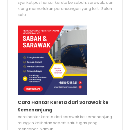
syarikat pos hantar kereta ke sabah, sarawak, dan
klang memerlukan perancangan yang teliti. Salah
satu...
Cara Hantar Kereta dari Sarawak ke
Semenanjung
cara hantar kereta dari sarawak ke semenanjung
mungkin kelihatan seperti satu tugas yang
mencabar. Namun,...