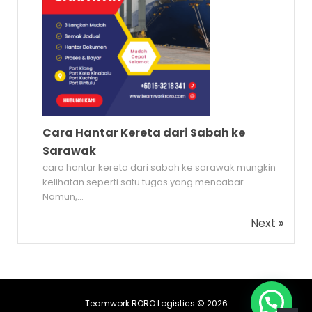
Cara Hantar Kereta dari Sabah ke
Sarawak
cara hantar kereta dari sabah ke sarawak mungkin
kelihatan seperti satu tugas yang mencabar.
Namun,...
Next »
Teamwork RORO Logistics © 2026