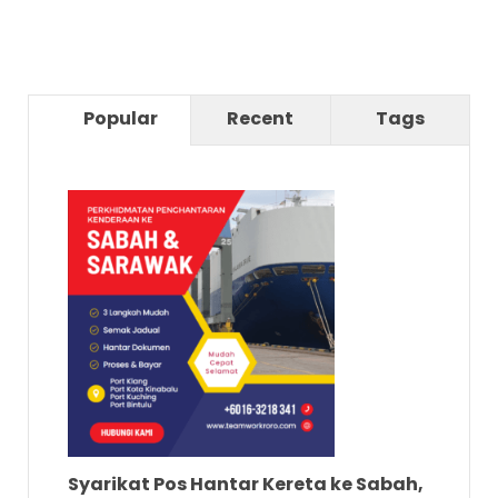
Popular
Recent
Tags
Syarikat Pos Hantar Kereta ke Sabah,