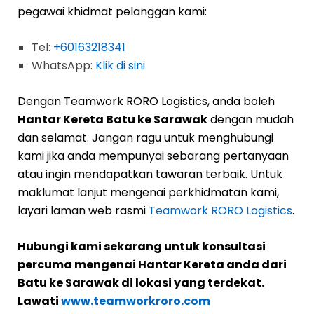
pegawai khidmat pelanggan kami:
Tel:
+60163218341
WhatsApp:
Klik di sini
Dengan Teamwork RORO Logistics, anda boleh
Hantar Kereta Batu ke Sarawak
dengan mudah
dan selamat. Jangan ragu untuk menghubungi
kami jika anda mempunyai sebarang pertanyaan
atau ingin mendapatkan tawaran terbaik. Untuk
maklumat lanjut mengenai perkhidmatan kami,
layari laman web rasmi
Teamwork RORO Logistics
.
Hubungi kami sekarang untuk konsultasi
percuma mengenai Hantar Kereta anda dari
Batu ke Sarawak di lokasi yang terdekat.
Lawati
www.teamworkroro.com