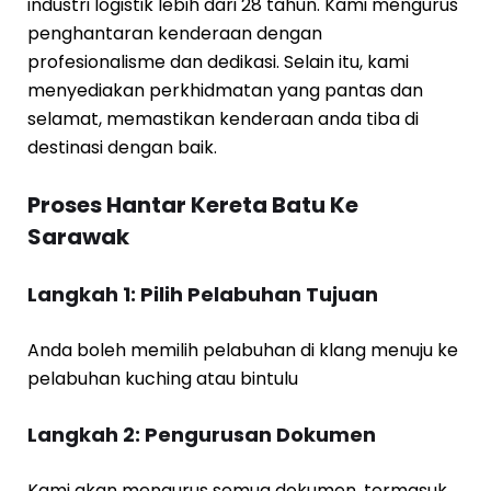
industri logistik lebih dari 28 tahun. Kami mengurus
penghantaran kenderaan dengan
profesionalisme dan dedikasi. Selain itu, kami
menyediakan perkhidmatan yang pantas dan
selamat, memastikan kenderaan anda tiba di
destinasi dengan baik.
Proses Hantar Kereta Batu Ke
Sarawak
Langkah 1: Pilih Pelabuhan Tujuan
Anda boleh memilih pelabuhan di klang menuju ke
pelabuhan kuching atau bintulu
Langkah 2: Pengurusan Dokumen
Kami akan mengurus semua dokumen, termasuk