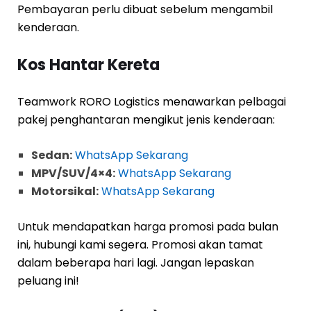
Pembayaran perlu dibuat sebelum mengambil
kenderaan.
Kos Hantar Kereta
Teamwork RORO Logistics menawarkan pelbagai
pakej penghantaran mengikut jenis kenderaan:
Sedan:
WhatsApp Sekarang
MPV/SUV/4×4:
WhatsApp Sekarang
Motorsikal:
WhatsApp Sekarang
Untuk mendapatkan harga promosi pada bulan
ini, hubungi kami segera. Promosi akan tamat
dalam beberapa hari lagi. Jangan lepaskan
peluang ini!