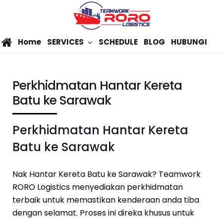
Home
SERVICES
SCHEDULE
BLOG
HUBUNGI
Perkhidmatan Hantar Kereta
Batu ke Sarawak
Perkhidmatan Hantar Kereta
Batu ke Sarawak
Nak Hantar Kereta Batu ke Sarawak? Teamwork
RORO Logistics menyediakan perkhidmatan
terbaik untuk memastikan kenderaan anda tiba
dengan selamat. Proses ini direka khusus untuk