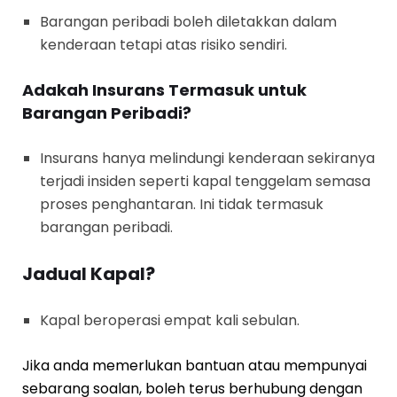
Barangan peribadi boleh diletakkan dalam
kenderaan tetapi atas risiko sendiri.
Adakah Insurans Termasuk untuk
Barangan Peribadi?
Insurans hanya melindungi kenderaan sekiranya
terjadi insiden seperti kapal tenggelam semasa
proses penghantaran. Ini tidak termasuk
barangan peribadi.
Jadual Kapal?
Kapal beroperasi empat kali sebulan.
Jika anda memerlukan bantuan atau mempunyai
sebarang soalan, boleh terus berhubung dengan