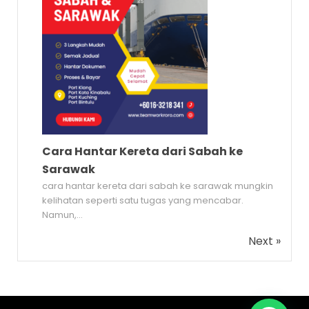
Cara Hantar Kereta dari Sabah ke
Sarawak
cara hantar kereta dari sabah ke sarawak mungkin
kelihatan seperti satu tugas yang mencabar.
Namun,...
Next »