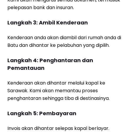
pelepasan bank dan insuran.
Langkah 3: Ambil Kenderaan
Kenderaan anda akan diambil dari rumah anda di
Batu dan dihantar ke pelabuhan yang dipilih.
Langkah 4: Penghantaran dan
Pemantauan
Kenderaan akan dihantar melalui kapal ke
Sarawak. Kami akan memantau proses
penghantaran sehingga tiba di destinasinya.
Langkah 5: Pembayaran
Invois akan dihantar selepas kapal berlayar.