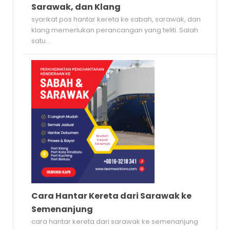
Sarawak, dan Klang
syarikat pos hantar kereta ke sabah, sarawak, dan
klang memerlukan perancangan yang teliti. Salah
satu...
Cara Hantar Kereta dari Sarawak ke
Semenanjung
cara hantar kereta dari sarawak ke semenanjung