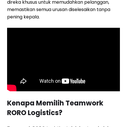
direka khusus untuk memudahkan pelanggan,
memastikan semua urusan diselesaikan tanpa
pening kepala.
Kenapa Memilih Teamwork
RORO Logistics?