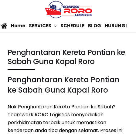
Home
SERVICES
SCHEDULE
BLOG
HUBUNGI
Penghantaran Kereta Pontian ke
Sabah Guna Kapal Roro
Penghantaran Kereta Pontian
ke Sabah Guna Kapal Roro
Nak Penghantaran Kereta Pontian ke Sabah?
Teamwork RORO Logistics menyediakan
perkhidmatan terbaik untuk memastikan
kenderaan anda tiba dengan selamat. Proses ini