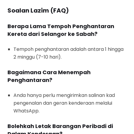
Soalan Lazim (FAQ)
Berapa Lama Tempoh Penghantaran
Kereta dari Selangor ke Sabah?
Tempoh penghantaran adalah antara 1 hingga
2 minggu (7-10 hari).
Bagaimana Cara Menempah
Penghantaran?
Anda hanya perlu mengirimkan salinan kad
pengenalan dan geran kenderaan melalui
WhatsApp.
Bolehkah Letak Barangan Peribadi di
Dalam Kenderaan?