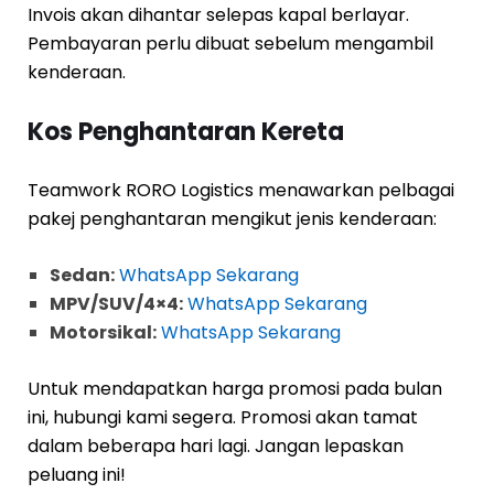
Invois akan dihantar selepas kapal berlayar.
Pembayaran perlu dibuat sebelum mengambil
kenderaan.
Kos Penghantaran Kereta
Teamwork RORO Logistics menawarkan pelbagai
pakej penghantaran mengikut jenis kenderaan:
Sedan:
WhatsApp Sekarang
MPV/SUV/4×4:
WhatsApp Sekarang
Motorsikal:
WhatsApp Sekarang
Untuk mendapatkan harga promosi pada bulan
ini, hubungi kami segera. Promosi akan tamat
dalam beberapa hari lagi. Jangan lepaskan
peluang ini!