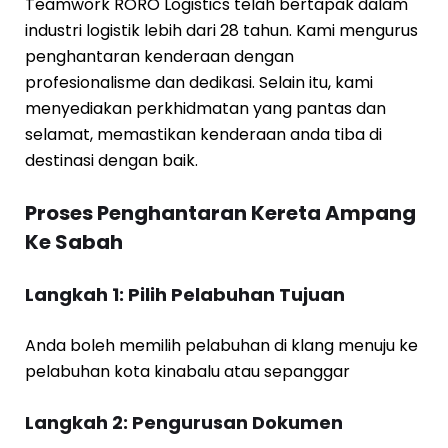
Teamwork RORO Logistics telah bertapak dalam
industri logistik lebih dari 28 tahun. Kami mengurus
penghantaran kenderaan dengan
profesionalisme dan dedikasi. Selain itu, kami
menyediakan perkhidmatan yang pantas dan
selamat, memastikan kenderaan anda tiba di
destinasi dengan baik.
Proses Penghantaran Kereta Ampang
Ke Sabah
Langkah 1: Pilih Pelabuhan Tujuan
Anda boleh memilih pelabuhan di klang menuju ke
pelabuhan kota kinabalu atau sepanggar
Langkah 2: Pengurusan Dokumen