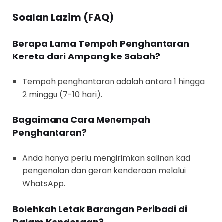
Soalan Lazim (FAQ)
Berapa Lama Tempoh Penghantaran
Kereta dari Ampang ke Sabah?
Tempoh penghantaran adalah antara 1 hingga
2 minggu (7-10 hari).
Bagaimana Cara Menempah
Penghantaran?
Anda hanya perlu mengirimkan salinan kad
pengenalan dan geran kenderaan melalui
WhatsApp.
Bolehkah Letak Barangan Peribadi di
Dalam Kenderaan?