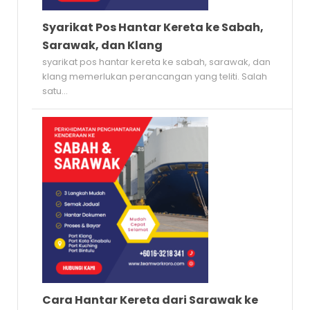
Syarikat Pos Hantar Kereta ke Sabah,
Sarawak, dan Klang
syarikat pos hantar kereta ke sabah, sarawak, dan
klang memerlukan perancangan yang teliti. Salah
satu...
Cara Hantar Kereta dari Sarawak ke