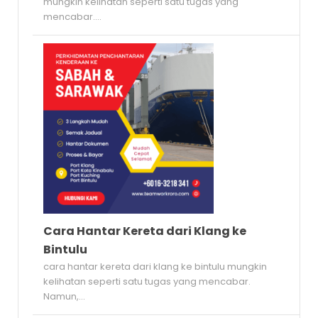
mungkin kelihatan seperti satu tugas yang
mencabar....
Cara Hantar Kereta dari Klang ke
Bintulu
cara hantar kereta dari klang ke bintulu mungkin
kelihatan seperti satu tugas yang mencabar.
Namun,...