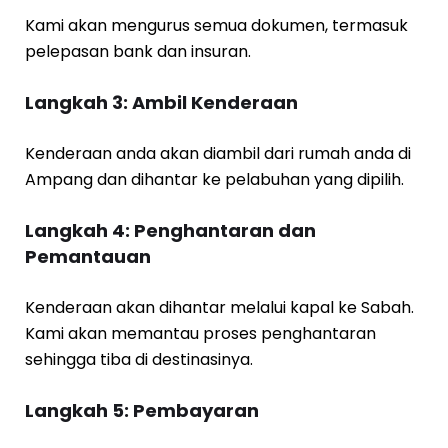
Kami akan mengurus semua dokumen, termasuk
pelepasan bank dan insuran.
Langkah 3: Ambil Kenderaan
Kenderaan anda akan diambil dari rumah anda di
Ampang dan dihantar ke pelabuhan yang dipilih.
Langkah 4: Penghantaran dan
Pemantauan
Kenderaan akan dihantar melalui kapal ke Sabah.
Kami akan memantau proses penghantaran
sehingga tiba di destinasinya.
Langkah 5: Pembayaran