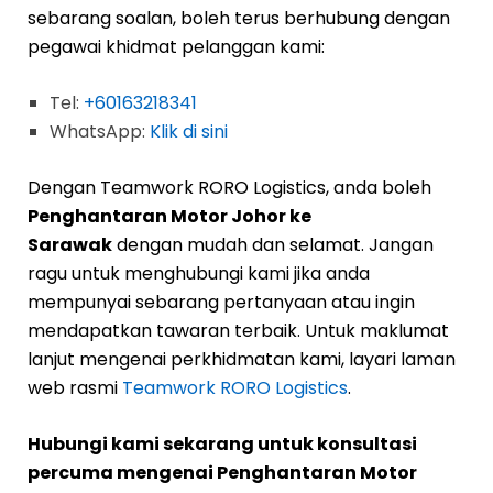
sebarang soalan, boleh terus berhubung dengan
pegawai khidmat pelanggan kami:
Tel:
+60163218341
WhatsApp:
Klik di sini
Dengan Teamwork RORO Logistics, anda boleh
Penghantaran Motor Johor ke
Sarawak
dengan mudah dan selamat. Jangan
ragu untuk menghubungi kami jika anda
mempunyai sebarang pertanyaan atau ingin
mendapatkan tawaran terbaik. Untuk maklumat
lanjut mengenai perkhidmatan kami, layari laman
web rasmi
Teamwork RORO Logistics
.
Hubungi kami sekarang untuk konsultasi
percuma mengenai Penghantaran Motor