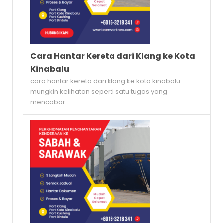
Cara Hantar Kereta dari Klang ke Kota
Kinabalu
cara hantar kereta dari klang ke kota kinabalu
mungkin kelihatan seperti satu tugas yang
mencabar....