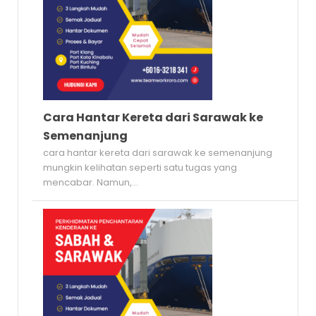
Cara Hantar Kereta dari Sarawak ke
Semenanjung
cara hantar kereta dari sarawak ke semenanjung
mungkin kelihatan seperti satu tugas yang
mencabar. Namun,...