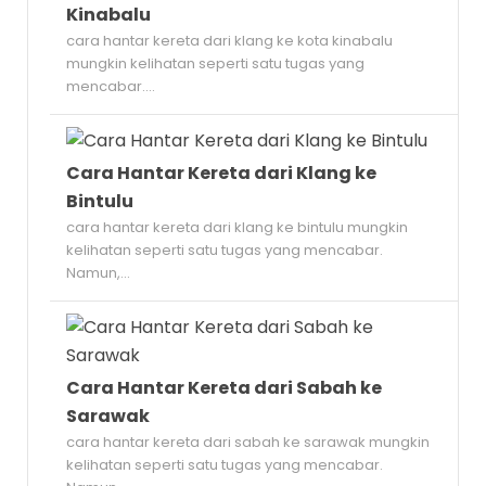
Kinabalu
cara hantar kereta dari klang ke kota kinabalu
mungkin kelihatan seperti satu tugas yang
mencabar....
Cara Hantar Kereta dari Klang ke
Bintulu
cara hantar kereta dari klang ke bintulu mungkin
kelihatan seperti satu tugas yang mencabar.
Namun,...
Cara Hantar Kereta dari Sabah ke
Sarawak
cara hantar kereta dari sabah ke sarawak mungkin
kelihatan seperti satu tugas yang mencabar.