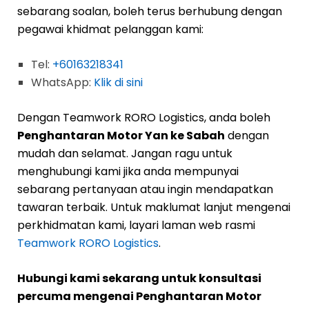
sebarang soalan, boleh terus berhubung dengan
pegawai khidmat pelanggan kami:
Tel:
+60163218341
WhatsApp:
Klik di sini
Dengan Teamwork RORO Logistics, anda boleh
Penghantaran Motor Yan ke Sabah
dengan
mudah dan selamat. Jangan ragu untuk
menghubungi kami jika anda mempunyai
sebarang pertanyaan atau ingin mendapatkan
tawaran terbaik. Untuk maklumat lanjut mengenai
perkhidmatan kami, layari laman web rasmi
Teamwork RORO Logistics
.
Hubungi kami sekarang untuk konsultasi
percuma mengenai Penghantaran Motor