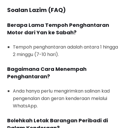
Soalan Lazim (FAQ)
Berapa Lama Tempoh Penghantaran
Motor dari Yan ke Sabah?
Tempoh penghantaran adalah antara 1 hingga
2 minggu (7-10 hari).
Bagaimana Cara Menempah
Penghantaran?
Anda hanya perlu mengirimkan salinan kad
pengenalan dan geran kenderaan melalui
WhatsApp.
Bolehkah Letak Barangan Peribadi di
Dalam Kenderaan?