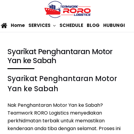
Home
SERVICES
SCHEDULE
BLOG
HUBUNGI
Syarikat Penghantaran Motor
Yan ke Sabah
Syarikat Penghantaran Motor
Yan ke Sabah
Nak Penghantaran Motor Yan ke Sabah?
Teamwork RORO Logistics menyediakan
perkhidmatan terbaik untuk memastikan
kenderaan anda tiba dengan selamat. Proses ini