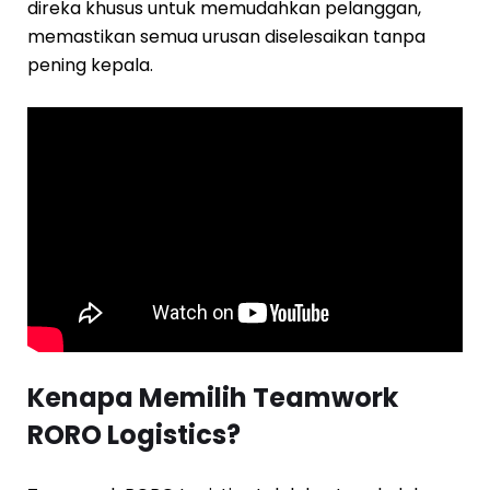
direka khusus untuk memudahkan pelanggan,
memastikan semua urusan diselesaikan tanpa
pening kepala.
Kenapa Memilih Teamwork
RORO Logistics?