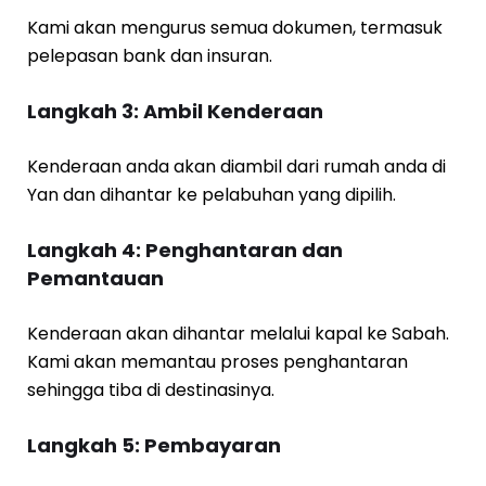
Kami akan mengurus semua dokumen, termasuk
pelepasan bank dan insuran.
Langkah 3: Ambil Kenderaan
Kenderaan anda akan diambil dari rumah anda di
Yan dan dihantar ke pelabuhan yang dipilih.
Langkah 4: Penghantaran dan
Pemantauan
Kenderaan akan dihantar melalui kapal ke Sabah.
Kami akan memantau proses penghantaran
sehingga tiba di destinasinya.
Langkah 5: Pembayaran