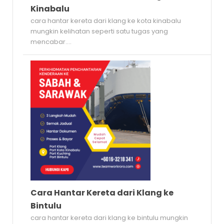
Kinabalu
cara hantar kereta dari klang ke kota kinabalu
mungkin kelihatan seperti satu tugas yang
mencabar....
Cara Hantar Kereta dari Klang ke
Bintulu
cara hantar kereta dari klang ke bintulu mungkin