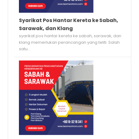
Syarikat Pos Hantar Kereta ke Sabah,
Sarawak, dan Klang
syarikat pos hantar kereta ke sabah, sarawak, dan
klang memerlukan perancangan yang teliti. Salah
satu...