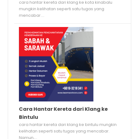
cara hantar kereta dari klang ke kota kinabalu
mungkin kelihatan seperti satu tugas yang
mencabar....
Cara Hantar Kereta dari Klang ke
Bintulu
cara hantar kereta dari klang ke bintulu mungkin
kelihatan seperti satu tugas yang mencabar.
Namun,...