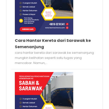
Cara Hantar Kereta dari Sarawak ke
Semenanjung
cara hantar kereta dari sarawak ke semenanjung
mungkin kelihatan seperti satu tugas yang
mencabar. Namun,...