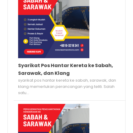
Syarikat Pos Hantar Kereta ke Sabah,
Sarawak, dan Klang
syarikat pos hantar kereta ke sabah, sarawak, dan
klang memerlukan perancangan yang teliti. Salah
satu...