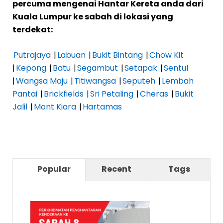
percuma mengenai Hantar Kereta anda dari
Kuala Lumpur ke sabah di lokasi yang
terdekat:
Putrajaya
|
Labuan
|
Bukit Bintang
|
Chow Kit
|
Kepong
|
Batu
|
Segambut
|
Setapak
|
Sentul
|
Wangsa Maju
|
Titiwangsa
|
Seputeh
|
Lembah
Pantai
|
Brickfields
|
Sri Petaling
|
Cheras
|
Bukit
Jalil
|
Mont Kiara
|
Hartamas
Popular
Recent
Tags