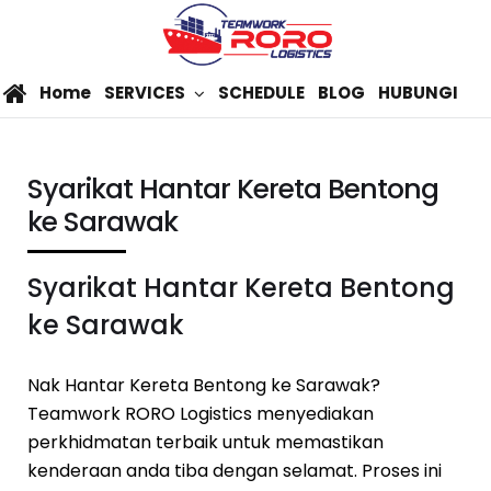
Home
SERVICES
SCHEDULE
BLOG
HUBUNGI
Syarikat Hantar Kereta Bentong
ke Sarawak
Syarikat Hantar Kereta Bentong
ke Sarawak
Nak Hantar Kereta Bentong ke Sarawak?
Teamwork RORO Logistics menyediakan
perkhidmatan terbaik untuk memastikan
kenderaan anda tiba dengan selamat. Proses ini