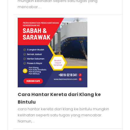
mungkin kelihatan seperti satu tugas yang
mencabar....
Cara Hantar Kereta dari Klang ke
Bintulu
cara hantar kereta dari klang ke bintulu mungkin
kelihatan seperti satu tugas yang mencabar.
Namun,...