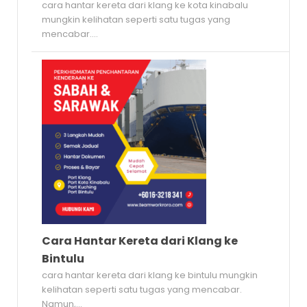
cara hantar kereta dari klang ke kota kinabalu
mungkin kelihatan seperti satu tugas yang
mencabar....
Cara Hantar Kereta dari Klang ke
Bintulu
cara hantar kereta dari klang ke bintulu mungkin
kelihatan seperti satu tugas yang mencabar.
Namun,...