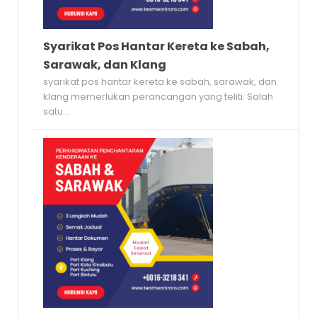
Syarikat Pos Hantar Kereta ke Sabah,
Sarawak, dan Klang
syarikat pos hantar kereta ke sabah, sarawak, dan
klang memerlukan perancangan yang teliti. Salah
satu...