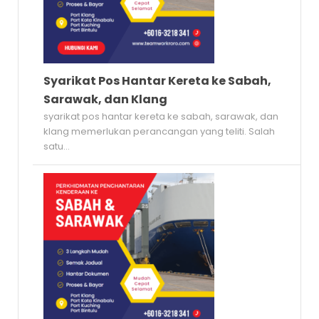
Syarikat Pos Hantar Kereta ke Sabah,
Sarawak, dan Klang
syarikat pos hantar kereta ke sabah, sarawak, dan
klang memerlukan perancangan yang teliti. Salah
satu...