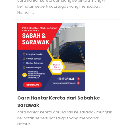
cara hantar kereta dari klang ke bintulu mungkin
kelihatan seperti satu tugas yang mencabar.
Namun,...
Cara Hantar Kereta dari Sabah ke
Sarawak
cara hantar kereta dari sabah ke sarawak mungkin
kelihatan seperti satu tugas yang mencabar.
Namun,...