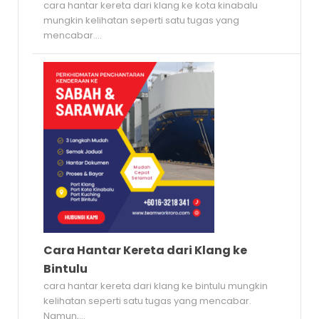
cara hantar kereta dari klang ke kota kinabalu
mungkin kelihatan seperti satu tugas yang
mencabar....
Cara Hantar Kereta dari Klang ke
Bintulu
cara hantar kereta dari klang ke bintulu mungkin
kelihatan seperti satu tugas yang mencabar.
Namun,...