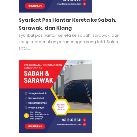
Syarikat Pos Hantar Kereta ke Sabah,
Sarawak, dan Klang
syarikat pos hantar kereta ke sabah, sarawak, dan
klang memerlukan perancangan yang teliti. Salah
satu...