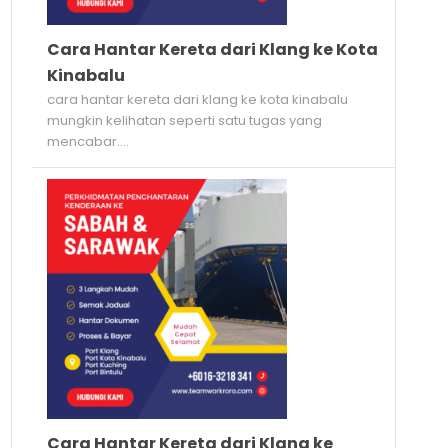
Cara Hantar Kereta dari Klang ke Kota
Kinabalu
cara hantar kereta dari klang ke kota kinabalu
mungkin kelihatan seperti satu tugas yang
mencabar....
Cara Hantar Kereta dari Klang ke