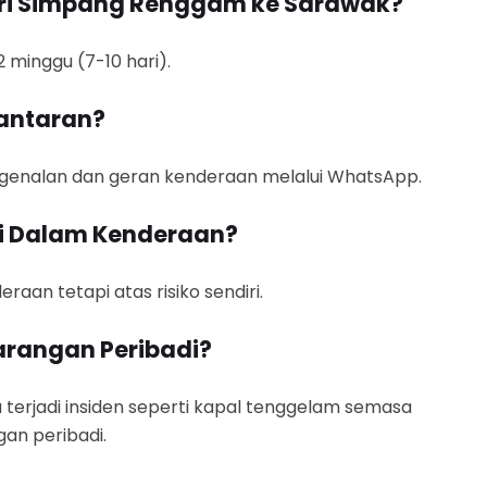
ri Simpang Renggam ke Sarawak?
minggu (7-10 hari).
antaran?
ngenalan dan geran kenderaan melalui WhatsApp.
di Dalam Kenderaan?
aan tetapi atas risiko sendiri.
arangan Peribadi?
 terjadi insiden seperti kapal tenggelam semasa
an peribadi.