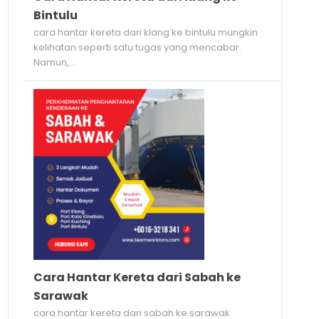
Bintulu
cara hantar kereta dari klang ke bintulu mungkin
kelihatan seperti satu tugas yang mencabar.
Namun,...
Cara Hantar Kereta dari Sabah ke
Sarawak
cara hantar kereta dari sabah ke sarawak