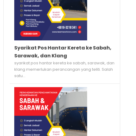
Syarikat Pos Hantar Kereta ke Sabah,
Sarawak, dan Klang
syarikat pos hantar kereta ke sabah, sarawak, dan
klang memerlukan perancangan yang teliti. Salah
satu...