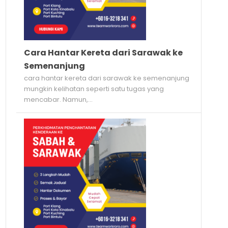
Cara Hantar Kereta dari Sarawak ke
Semenanjung
cara hantar kereta dari sarawak ke semenanjung
mungkin kelihatan seperti satu tugas yang
mencabar. Namun,...