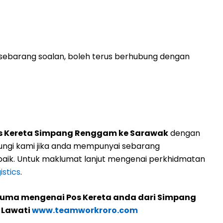
ebarang soalan, boleh terus berhubung dengan
s Kereta Simpang Renggam ke Sarawak
dengan
ngi kami jika anda mempunyai sebarang
aik. Untuk maklumat lanjut mengenai perkhidmatan
stics
.
cuma mengenai Pos Kereta anda dari Simpang
 Lawati
www.teamworkroro.com