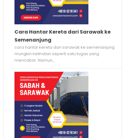
Cara Hantar Kereta dari Sarawak ke
Semenanjung
cara hantar kereta dari sarawak ke semenanjung
mungkin kelihatan seperti satu tugas yang
mencabar. Namun,...