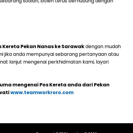
ebarang soalan, boleh terus berhubung dengan
s Kereta Pekan Nanas ke Sarawak
dengan mudah
mi jika anda mempunyai sebarang pertanyaan atau
at lanjut mengenai perkhidmatan kami, layari
cuma mengenai Pos Kereta anda dari Pekan
wati
www.teamworkroro.com