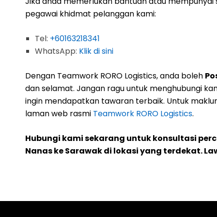
Jika anda memerlukan bantuan atau mempunyai s
pegawai khidmat pelanggan kami:
Tel:
+60163218341
WhatsApp:
Klik di sini
Dengan Teamwork RORO Logistics, anda boleh
Po
dan selamat. Jangan ragu untuk menghubungi ka
ingin mendapatkan tawaran terbaik. Untuk maklum
laman web rasmi
Teamwork RORO Logistics
.
Hubungi kami sekarang untuk konsultasi per
Nanas ke Sarawak di lokasi yang terdekat. La