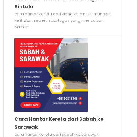
Bintulu
cara hantar kereta dari klang ke bintulu mungkin
kelihatan seperti satu tugas yang mencabar.
Namun,...
Cara Hantar Kereta dari Sabah ke
Sarawak
cara hantar kereta dari sabah ke sarawak