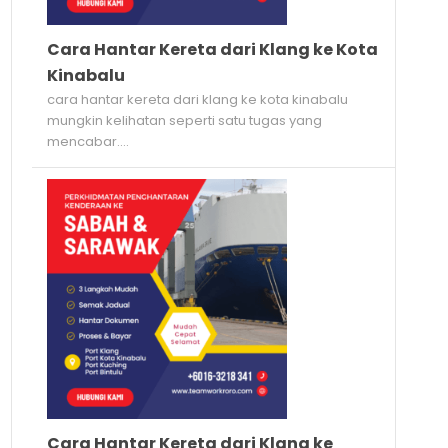
Cara Hantar Kereta dari Klang ke Kota
Kinabalu
cara hantar kereta dari klang ke kota kinabalu
mungkin kelihatan seperti satu tugas yang
mencabar....
Cara Hantar Kereta dari Klang ke