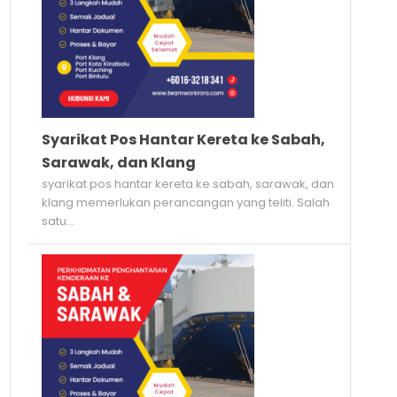
Syarikat Pos Hantar Kereta ke Sabah,
Sarawak, dan Klang
syarikat pos hantar kereta ke sabah, sarawak, dan
klang memerlukan perancangan yang teliti. Salah
satu...