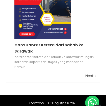
Cara Hantar Kereta dari Sabah ke
Sarawak
cara hantar kereta dari sabah ke sarawak mungkin
kelihatan seperti satu tugas yang mencabar.
Namun,...
Next »
Teamwork RORO Logistics © 2026