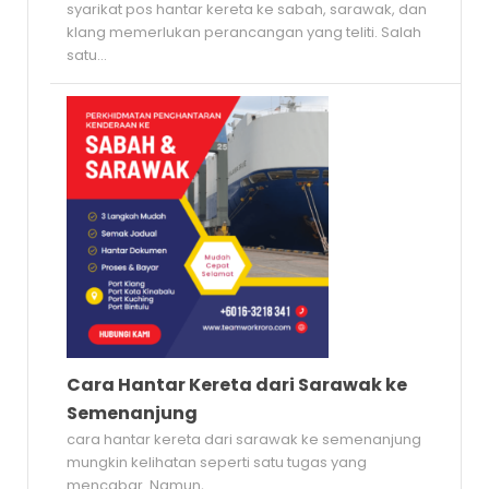
syarikat pos hantar kereta ke sabah, sarawak, dan
klang memerlukan perancangan yang teliti. Salah
satu...
Cara Hantar Kereta dari Sarawak ke
Semenanjung
cara hantar kereta dari sarawak ke semenanjung
mungkin kelihatan seperti satu tugas yang
mencabar. Namun,...