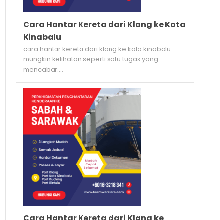
Cara Hantar Kereta dari Klang ke Kota
Kinabalu
cara hantar kereta dari klang ke kota kinabalu
mungkin kelihatan seperti satu tugas yang
mencabar....
Cara Hantar Kereta dari Klang ke