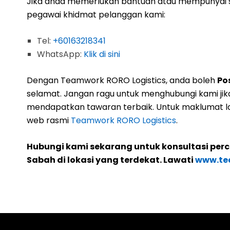
Jika anda memerlukan bantuan atau mempunyai s
pegawai khidmat pelanggan kami:
Tel:
+60163218341
WhatsApp:
Klik di sini
Dengan Teamwork RORO Logistics, anda boleh
Po
selamat. Jangan ragu untuk menghubungi kami ji
mendapatkan tawaran terbaik. Untuk maklumat la
web rasmi
Teamwork RORO Logistics
.
Hubungi kami sekarang untuk konsultasi per
Sabah di lokasi yang terdekat. Lawati
www.te