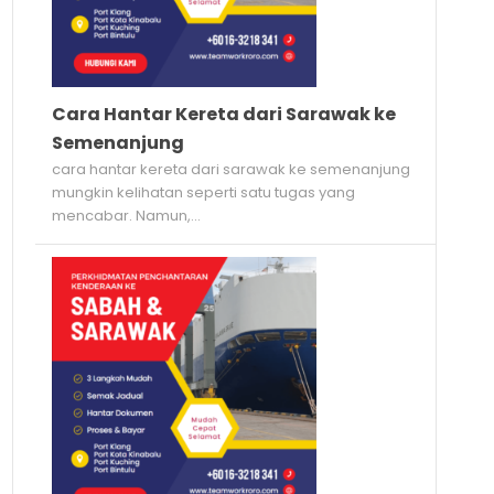
Cara Hantar Kereta dari Sarawak ke
Semenanjung
cara hantar kereta dari sarawak ke semenanjung
mungkin kelihatan seperti satu tugas yang
mencabar. Namun,...