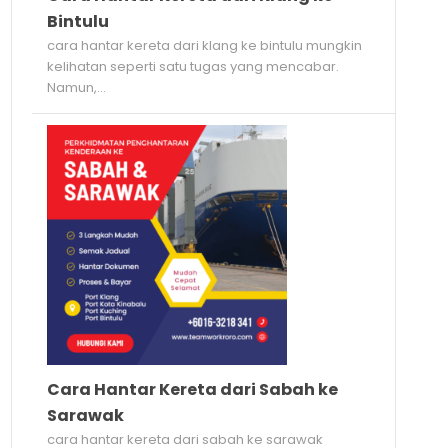
Bintulu
cara hantar kereta dari klang ke bintulu mungkin
kelihatan seperti satu tugas yang mencabar.
Namun,...
Cara Hantar Kereta dari Sabah ke
Sarawak
cara hantar kereta dari sabah ke sarawak