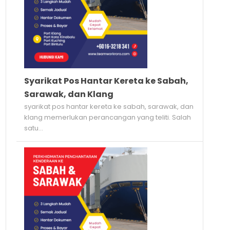
Syarikat Pos Hantar Kereta ke Sabah,
Sarawak, dan Klang
syarikat pos hantar kereta ke sabah, sarawak, dan
klang memerlukan perancangan yang teliti. Salah
satu...