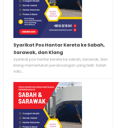
Syarikat Pos Hantar Kereta ke Sabah,
Sarawak, dan Klang
syarikat pos hantar kereta ke sabah, sarawak, dan
klang memerlukan perancangan yang teliti. Salah
satu...