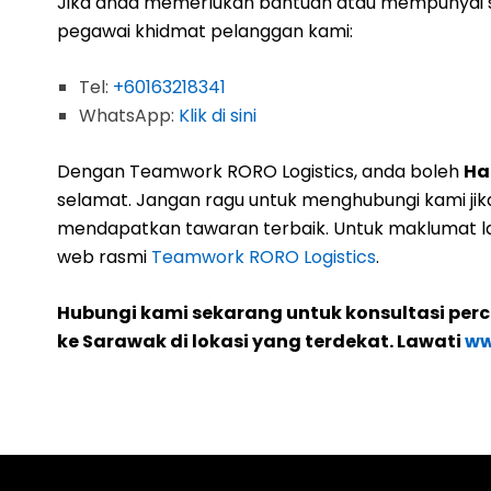
Jika anda memerlukan bantuan atau mempunyai s
pegawai khidmat pelanggan kami:
Tel:
+60163218341
WhatsApp:
Klik di sini
Dengan Teamwork RORO Logistics, anda boleh
Ha
selamat. Jangan ragu untuk menghubungi kami ji
mendapatkan tawaran terbaik. Untuk maklumat la
web rasmi
Teamwork RORO Logistics
.
Hubungi kami sekarang untuk konsultasi per
ke Sarawak di lokasi yang terdekat. Lawati
ww