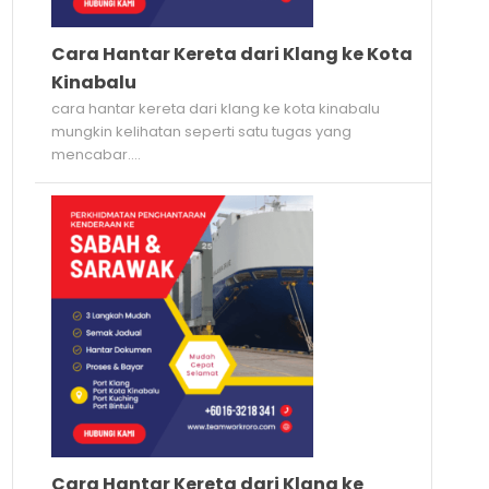
Cara Hantar Kereta dari Klang ke Kota
Kinabalu
cara hantar kereta dari klang ke kota kinabalu
mungkin kelihatan seperti satu tugas yang
mencabar....
Cara Hantar Kereta dari Klang ke