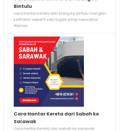
Bintulu
cara hantar kereta dari klang ke bintulu mungkin
kelihatan seperti satu tugas yang mencabar.
Namun,...
Cara Hantar Kereta dari Sabah ke
Sarawak
cara hantar kereta dari sabah ke sarawak