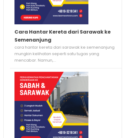
Cara Hantar Kereta dari Sarawak ke
Semenanjung
cara hantar kereta dari sarawak ke semenanjung
mungkin kelihatan seperti satu tugas yang
mencabar. Namun,...