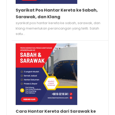
Syarikat Pos Hantar Kereta ke Sabah,
Sarawak, dan Klang
syarikat pos hantar kereta ke sabah, sarawak, dan
klang memerlukan perancangan yang teliti. Salah
satu...
Cara Hantar Kereta dari Sarawak ke