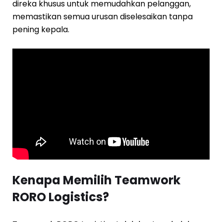
direka khusus untuk memudahkan pelanggan,
memastikan semua urusan diselesaikan tanpa
pening kepala.
Kenapa Memilih Teamwork
RORO Logistics?