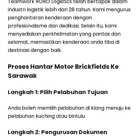
Teamwork RORO Logistics telah bertapak dalam
industri logistik lebih dari 28 tahun. Kami mengurus
penghantaran kenderaan dengan
profesionalisme dan dedikasi. Selain itu, kami
menyediakan perkhidmatan yang pantas dan
selamat, memastikan kenderaan anda tiba di
destinasi dengan baik.
Proses Hantar Motor Brickfields Ke
Sarawak
Langkah 1: Pilih Pelabuhan Tujuan
Anda boleh memilih pelabuhan di klang menuju ke
pelabuhan kuching atau bintulu
Langkah 2: Pengurusan Dokumen