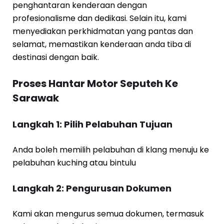
penghantaran kenderaan dengan
profesionalisme dan dedikasi. Selain itu, kami
menyediakan perkhidmatan yang pantas dan
selamat, memastikan kenderaan anda tiba di
destinasi dengan baik.
Proses Hantar Motor Seputeh Ke
Sarawak
Langkah 1: Pilih Pelabuhan Tujuan
Anda boleh memilih pelabuhan di klang menuju ke
pelabuhan kuching atau bintulu
Langkah 2: Pengurusan Dokumen
Kami akan mengurus semua dokumen, termasuk