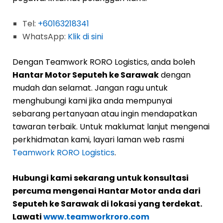
Tel:
+60163218341
WhatsApp:
Klik di sini
Dengan Teamwork RORO Logistics, anda boleh
Hantar Motor Seputeh ke Sarawak
dengan
mudah dan selamat. Jangan ragu untuk
menghubungi kami jika anda mempunyai
sebarang pertanyaan atau ingin mendapatkan
tawaran terbaik. Untuk maklumat lanjut mengenai
perkhidmatan kami, layari laman web rasmi
Teamwork RORO Logistics
.
Hubungi kami sekarang untuk konsultasi
percuma mengenai Hantar Motor anda dari
Seputeh ke Sarawak di lokasi yang terdekat.
Lawati
www.teamworkroro.com