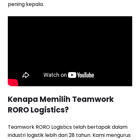
pening kepala.
Kenapa Memilih Teamwork
RORO Logistics?
Teamwork RORO Logistics telah bertapak dalam
industri logistik lebih dari 28 tahun. Kami mengurus