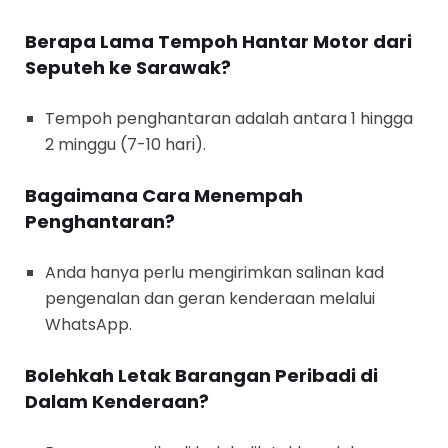
Berapa Lama Tempoh Hantar Motor dari
Seputeh ke Sarawak?
Tempoh penghantaran adalah antara 1 hingga
2 minggu (7-10 hari).
Bagaimana Cara Menempah
Penghantaran?
Anda hanya perlu mengirimkan salinan kad
pengenalan dan geran kenderaan melalui
WhatsApp.
Bolehkah Letak Barangan Peribadi di
Dalam Kenderaan?