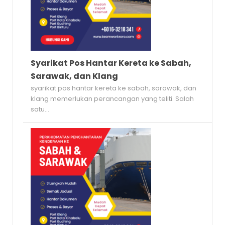
Syarikat Pos Hantar Kereta ke Sabah,
Sarawak, dan Klang
syarikat pos hantar kereta ke sabah, sarawak, dan
klang memerlukan perancangan yang teliti. Salah
satu...