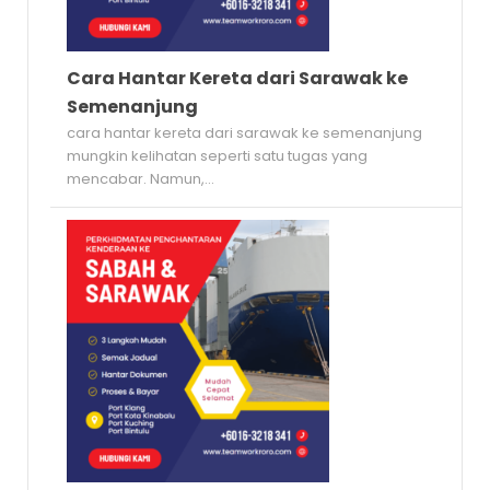
Cara Hantar Kereta dari Sarawak ke
Semenanjung
cara hantar kereta dari sarawak ke semenanjung
mungkin kelihatan seperti satu tugas yang
mencabar. Namun,...