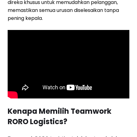
direka khusus untuk memudahkan pelanggan,
memastikan semua urusan diselesaikan tanpa
pening kepala.
Kenapa Memilih Teamwork
RORO Logistics?