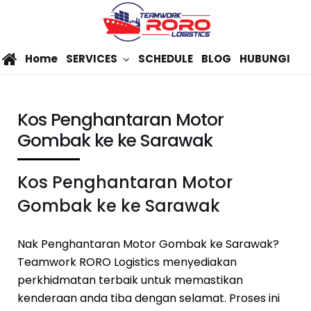
Home
SERVICES
SCHEDULE
BLOG
HUBUNGI
Kos Penghantaran Motor
Gombak ke ke Sarawak
Kos Penghantaran Motor
Gombak ke ke Sarawak
Nak Penghantaran Motor Gombak ke Sarawak?
Teamwork RORO Logistics menyediakan
perkhidmatan terbaik untuk memastikan
kenderaan anda tiba dengan selamat. Proses ini