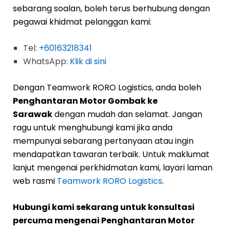
sebarang soalan, boleh terus berhubung dengan
pegawai khidmat pelanggan kami:
Tel:
+60163218341
WhatsApp:
Klik di sini
Dengan Teamwork RORO Logistics, anda boleh
Penghantaran Motor Gombak ke
Sarawak
dengan mudah dan selamat. Jangan
ragu untuk menghubungi kami jika anda
mempunyai sebarang pertanyaan atau ingin
mendapatkan tawaran terbaik. Untuk maklumat
lanjut mengenai perkhidmatan kami, layari laman
web rasmi
Teamwork RORO Logistics
.
Hubungi kami sekarang untuk konsultasi
percuma mengenai Penghantaran Motor