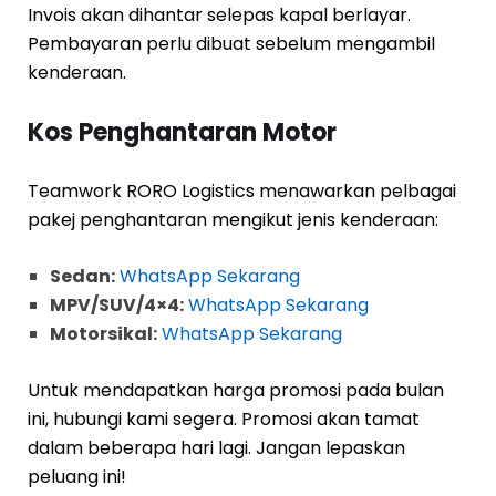
Invois akan dihantar selepas kapal berlayar.
Pembayaran perlu dibuat sebelum mengambil
kenderaan.
Kos Penghantaran Motor
Teamwork RORO Logistics menawarkan pelbagai
pakej penghantaran mengikut jenis kenderaan:
Sedan:
WhatsApp Sekarang
MPV/SUV/4×4:
WhatsApp Sekarang
Motorsikal:
WhatsApp Sekarang
Untuk mendapatkan harga promosi pada bulan
ini, hubungi kami segera. Promosi akan tamat
dalam beberapa hari lagi. Jangan lepaskan
peluang ini!