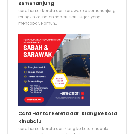
Semenanjung
cara hantar kereta dari sarawak ke semenanjung
mungkin kelihatan seperti satu tugas yang
mencabar. Namun,...
Cara Hantar Kereta dari Klang ke Kota
Kinabalu
cara hantar kereta dari klang ke kota kinabalu