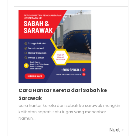
Cara Hantar Kereta dari Sabah ke
Sarawak
cara hantar kereta dari sabah ke sarawak mungkin
kelihatan seperti satu tugas yang mencabar.
Namun,...
Next »