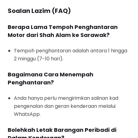
Soalan Lazim (FAQ)
Berapa Lama Tempoh Penghantaran
Motor dari Shah Alam ke Sarawak?
Tempoh penghantaran adalah antara 1 hingga
2 minggu (7-10 hari).
Bagaimana Cara Menempah
Penghantaran?
Anda hanya perlu mengirimkan salinan kad
pengenalan dan geran kenderaan melalui
WhatsApp.
Bolehkah Letak Barangan Peribadi di
Dalam Kenderaan?