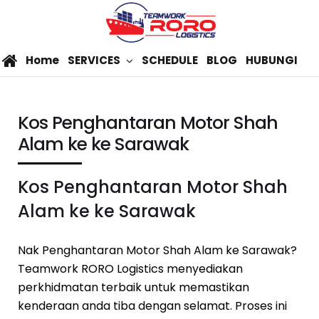
Home
SERVICES
SCHEDULE
BLOG
HUBUNGI
Kos Penghantaran Motor Shah
Alam ke ke Sarawak
Kos Penghantaran Motor Shah
Alam ke ke Sarawak
Nak Penghantaran Motor Shah Alam ke Sarawak?
Teamwork RORO Logistics menyediakan
perkhidmatan terbaik untuk memastikan
kenderaan anda tiba dengan selamat. Proses ini