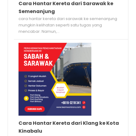
Cara Hantar Kereta dari Sarawak ke
Semenanjung
cara hantar kereta dari sarawak ke semenanjung
mungkin kelihatan seperti satu tugas yang
mencabar. Namun,...
Cara Hantar Kereta dari Klang ke Kota
Kinabalu