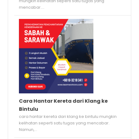
mungkin kelihatan seperti satu tugas yang
mencabar....
Cara Hantar Kereta dari Klang ke
Bintulu
cara hantar kereta dari klang ke bintulu mungkin
kelihatan seperti satu tugas yang mencabar.
Namun,...