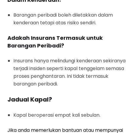
Barangan peribadi boleh diletakkan dalam
kenderaan tetapi atas risiko sendiri.
Adakah Insurans Termasuk untuk
Barangan Peribadi?
Insurans hanya melindungi kenderaan sekiranya
terjadi insiden seperti kapal tenggelam semasa
proses penghantaran. Ini tidak termasuk
barangan peribadi.
Jadual Kapal?
Kapal beroperasi empat kali sebulan.
Jika anda memerlukan bantuan atau mempunyai