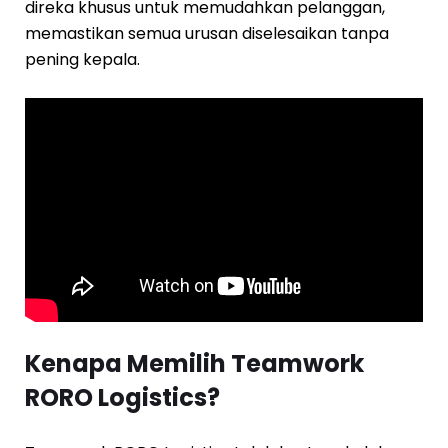
direka khusus untuk memudahkan pelanggan,
memastikan semua urusan diselesaikan tanpa
pening kepala.
Kenapa Memilih Teamwork
RORO Logistics?