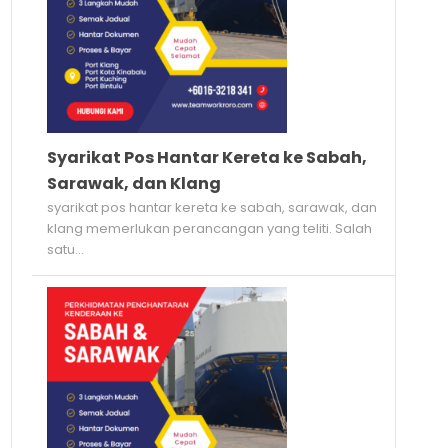
Syarikat Pos Hantar Kereta ke Sabah,
Sarawak, dan Klang
syarikat pos hantar kereta ke sabah, sarawak, dan
klang memerlukan perancangan yang teliti. Salah
satu...