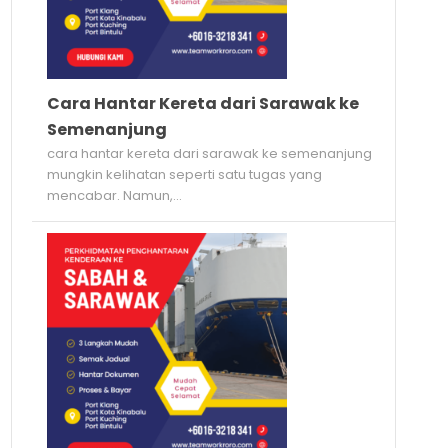
Cara Hantar Kereta dari Sarawak ke
Semenanjung
cara hantar kereta dari sarawak ke semenanjung
mungkin kelihatan seperti satu tugas yang
mencabar. Namun,...