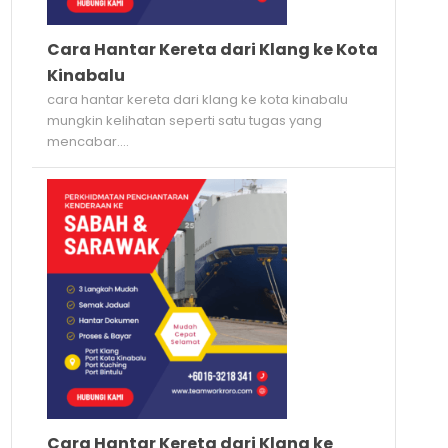
Cara Hantar Kereta dari Klang ke Kota
Kinabalu
cara hantar kereta dari klang ke kota kinabalu
mungkin kelihatan seperti satu tugas yang
mencabar....
Cara Hantar Kereta dari Klang ke