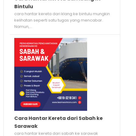
Bintulu
cara hantar kereta dari klang ke bintulu mungkin
kelihatan seperti satu tugas yang mencabar.
Namun,...
Cara Hantar Kereta dari Sabah ke
Sarawak
cara hantar kereta dari sabah ke sarawak