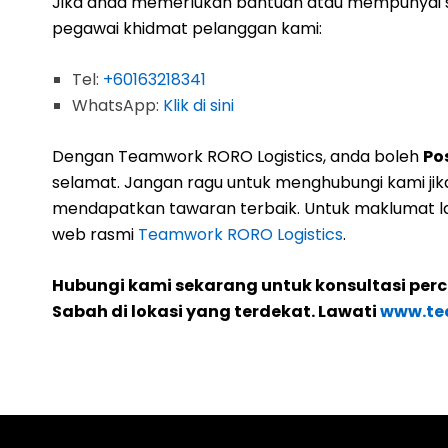
Jika anda memerlukan bantuan atau mempunyai s
pegawai khidmat pelanggan kami:
Tel:
+60163218341
WhatsApp:
Klik di sini
Dengan Teamwork RORO Logistics, anda boleh
Po
selamat. Jangan ragu untuk menghubungi kami ji
mendapatkan tawaran terbaik. Untuk maklumat la
web rasmi
Teamwork RORO Logistics
.
Hubungi kami sekarang untuk konsultasi per
Sabah di lokasi yang terdekat. Lawati
www.te