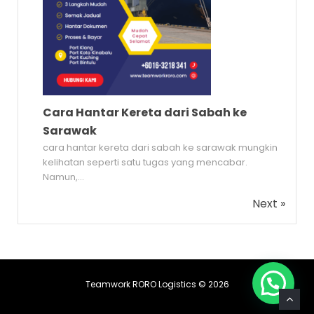
Cara Hantar Kereta dari Sabah ke
Sarawak
cara hantar kereta dari sabah ke sarawak mungkin
kelihatan seperti satu tugas yang mencabar.
Namun,...
Next »
Teamwork RORO Logistics © 2026