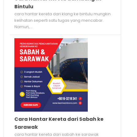
Bintulu
cara hantar kereta dari klang ke bintulu mungkin
kelihatan seperti satu tugas yang mencabar.
Namun,...
Cara Hantar Kereta dari Sabah ke
Sarawak
cara hantar kereta dari sabah ke sarawak