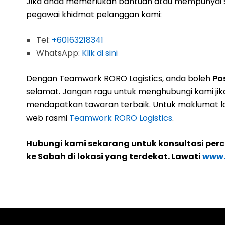
Jika anda memerlukan bantuan atau mempunyai s
pegawai khidmat pelanggan kami:
Tel:
+60163218341
WhatsApp:
Klik di sini
Dengan Teamwork RORO Logistics, anda boleh
Po
selamat. Jangan ragu untuk menghubungi kami ji
mendapatkan tawaran terbaik. Untuk maklumat la
web rasmi
Teamwork RORO Logistics
.
Hubungi kami sekarang untuk konsultasi per
ke Sabah di lokasi yang terdekat. Lawati
www.