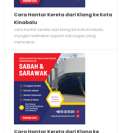
Cara Hantar Kereta dari Klang ke Kota
Kinabalu
cara hantar kereta dari klang ke kota kinabalu
mungkin kelihatan seperti satu tugas yang
mencabar....
Cara Hantar Kereta dari Klang ke