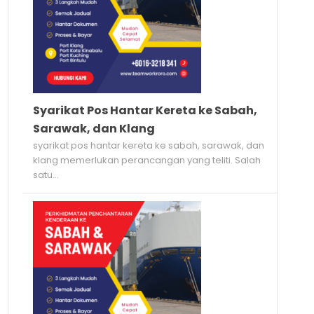
Syarikat Pos Hantar Kereta ke Sabah,
Sarawak, dan Klang
syarikat pos hantar kereta ke sabah, sarawak, dan
klang memerlukan perancangan yang teliti. Salah
satu...