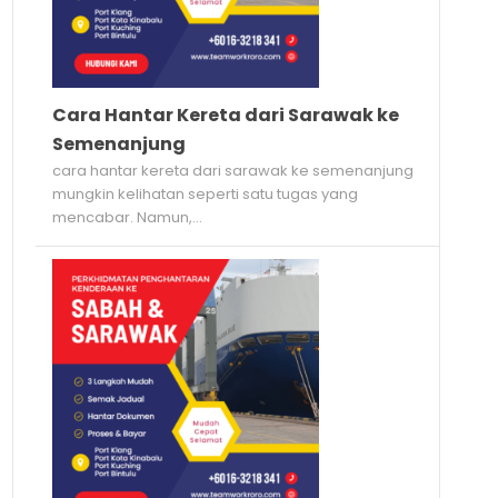
Cara Hantar Kereta dari Sarawak ke
Semenanjung
cara hantar kereta dari sarawak ke semenanjung
mungkin kelihatan seperti satu tugas yang
mencabar. Namun,...