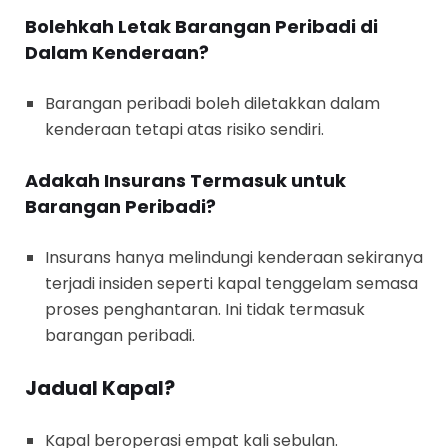
Bolehkah Letak Barangan Peribadi di
Dalam Kenderaan?
Barangan peribadi boleh diletakkan dalam
kenderaan tetapi atas risiko sendiri.
Adakah Insurans Termasuk untuk
Barangan Peribadi?
Insurans hanya melindungi kenderaan sekiranya
terjadi insiden seperti kapal tenggelam semasa
proses penghantaran. Ini tidak termasuk
barangan peribadi.
Jadual Kapal?
Kapal beroperasi empat kali sebulan.