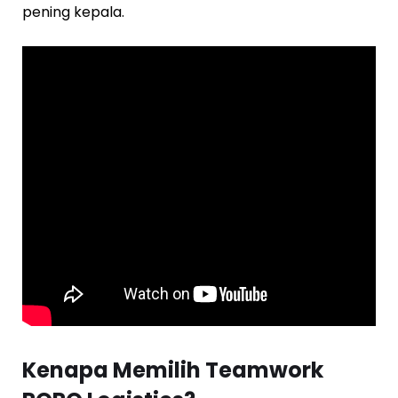
pening kepala.
Kenapa Memilih Teamwork