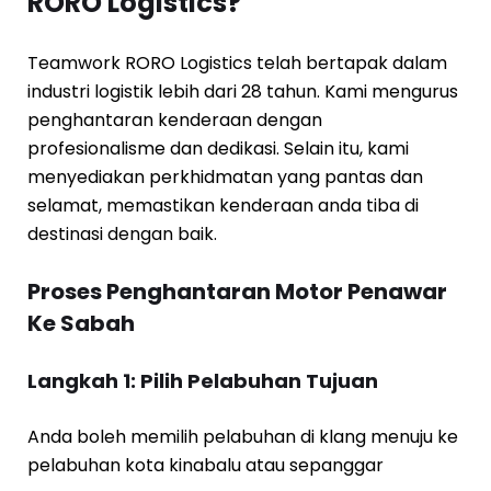
RORO Logistics?
Teamwork RORO Logistics telah bertapak dalam
industri logistik lebih dari 28 tahun. Kami mengurus
penghantaran kenderaan dengan
profesionalisme dan dedikasi. Selain itu, kami
menyediakan perkhidmatan yang pantas dan
selamat, memastikan kenderaan anda tiba di
destinasi dengan baik.
Proses Penghantaran Motor Penawar
Ke Sabah
Langkah 1: Pilih Pelabuhan Tujuan
Anda boleh memilih pelabuhan di klang menuju ke
pelabuhan kota kinabalu atau sepanggar