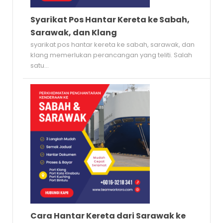
Syarikat Pos Hantar Kereta ke Sabah,
Sarawak, dan Klang
syarikat pos hantar kereta ke sabah, sarawak, dan
klang memerlukan perancangan yang teliti. Salah
satu...
Cara Hantar Kereta dari Sarawak ke