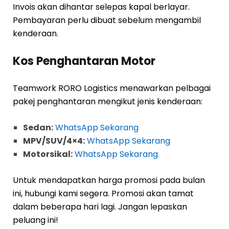
Invois akan dihantar selepas kapal berlayar.
Pembayaran perlu dibuat sebelum mengambil
kenderaan.
Kos Penghantaran Motor
Teamwork RORO Logistics menawarkan pelbagai
pakej penghantaran mengikut jenis kenderaan:
Sedan:
WhatsApp Sekarang
MPV/SUV/4×4:
WhatsApp Sekarang
Motorsikal:
WhatsApp Sekarang
Untuk mendapatkan harga promosi pada bulan
ini, hubungi kami segera. Promosi akan tamat
dalam beberapa hari lagi. Jangan lepaskan
peluang ini!