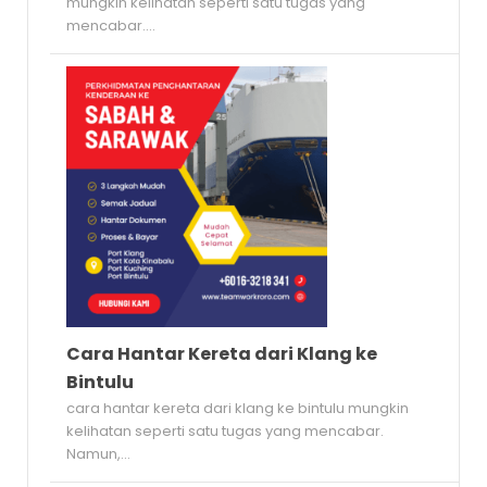
mungkin kelihatan seperti satu tugas yang
mencabar....
Cara Hantar Kereta dari Klang ke
Bintulu
cara hantar kereta dari klang ke bintulu mungkin
kelihatan seperti satu tugas yang mencabar.
Namun,...