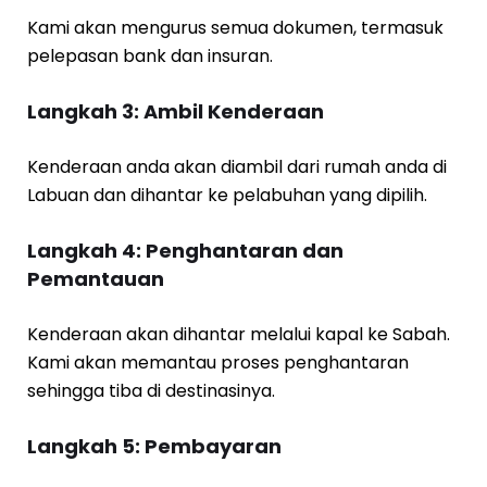
Kami akan mengurus semua dokumen, termasuk
pelepasan bank dan insuran.
Langkah 3: Ambil Kenderaan
Kenderaan anda akan diambil dari rumah anda di
Labuan dan dihantar ke pelabuhan yang dipilih.
Langkah 4: Penghantaran dan
Pemantauan
Kenderaan akan dihantar melalui kapal ke Sabah.
Kami akan memantau proses penghantaran
sehingga tiba di destinasinya.
Langkah 5: Pembayaran