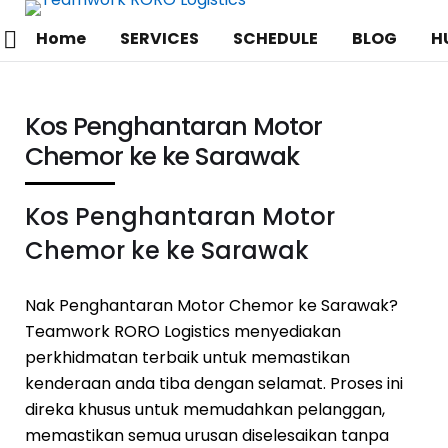
Home
SERVICES
SCHEDULE
BLOG
H
Kos Penghantaran Motor
Chemor ke ke Sarawak
Kos Penghantaran Motor
Chemor ke ke Sarawak
Nak Penghantaran Motor Chemor ke Sarawak?
Teamwork RORO Logistics menyediakan
perkhidmatan terbaik untuk memastikan
kenderaan anda tiba dengan selamat. Proses ini
direka khusus untuk memudahkan pelanggan,
memastikan semua urusan diselesaikan tanpa