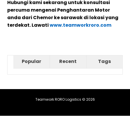
Hubungi kami sekarang untuk konsultasi
percuma mengenai Penghantaran Motor
anda dari Chemor ke sarawak di lokasi yang
terdekat. Lawati
www.teamworkroro.com
Popular
Recent
Tags
Teamwork RORO Logistics © 2026