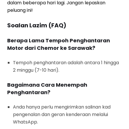
dalam beberapa hari lagi. Jangan lepaskan
peluang ini!
Soalan Lazim (FAQ)
Berapa Lama Tempoh Penghantaran
Motor dari Chemor ke Sarawak?
Tempoh penghantaran adalah antara 1 hingga
2 minggu (7-10 hari).
Bagaimana Cara Menempah
Penghantaran?
Anda hanya perlu mengirimkan salinan kad
pengenalan dan geran kenderaan melalui
WhatsApp.