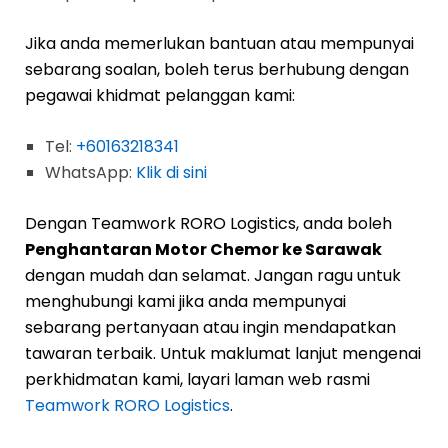
Jika anda memerlukan bantuan atau mempunyai
sebarang soalan, boleh terus berhubung dengan
pegawai khidmat pelanggan kami:
Tel:
+60163218341
WhatsApp:
Klik di sini
Dengan Teamwork RORO Logistics, anda boleh
Penghantaran Motor Chemor ke Sarawak
dengan mudah dan selamat. Jangan ragu untuk
menghubungi kami jika anda mempunyai
sebarang pertanyaan atau ingin mendapatkan
tawaran terbaik. Untuk maklumat lanjut mengenai
perkhidmatan kami, layari laman web rasmi
Teamwork RORO Logistics
.