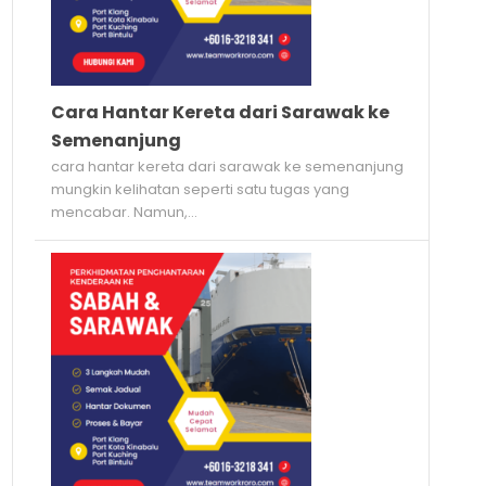
Cara Hantar Kereta dari Sarawak ke
Semenanjung
cara hantar kereta dari sarawak ke semenanjung
mungkin kelihatan seperti satu tugas yang
mencabar. Namun,...