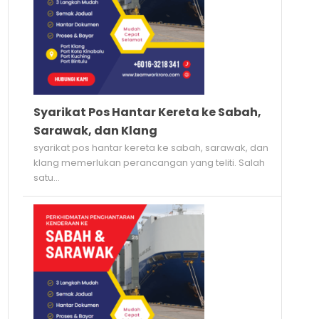
Syarikat Pos Hantar Kereta ke Sabah,
Sarawak, dan Klang
syarikat pos hantar kereta ke sabah, sarawak, dan
klang memerlukan perancangan yang teliti. Salah
satu...