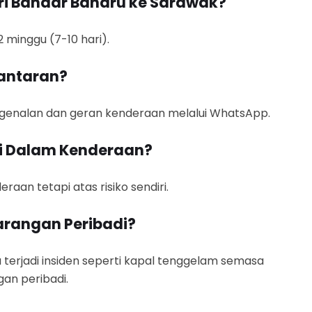
ri Bandar Baharu ke Sarawak?
minggu (7-10 hari).
antaran?
ngenalan dan geran kenderaan melalui WhatsApp.
di Dalam Kenderaan?
aan tetapi atas risiko sendiri.
arangan Peribadi?
 terjadi insiden seperti kapal tenggelam semasa
an peribadi.