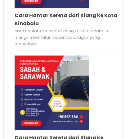
Cara Hantar Kereta dari Klang ke Kota
Kinabalu
cara hantar kereta dari klang ke kota kinabalu
mungkin kelihatan seperti satu tugas yang
mencabar....
Cara Hantar Kereta dari Klang ke