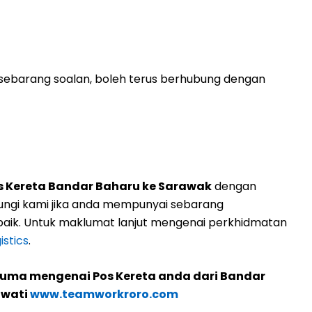
ebarang soalan, boleh terus berhubung dengan
s Kereta Bandar Baharu ke Sarawak
dengan
ngi kami jika anda mempunyai sebarang
aik. Untuk maklumat lanjut mengenai perkhidmatan
stics
.
cuma mengenai Pos Kereta anda dari Bandar
awati
www.teamworkroro.com