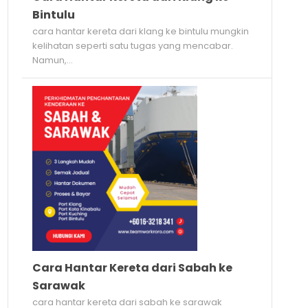
Bintulu
cara hantar kereta dari klang ke bintulu mungkin
kelihatan seperti satu tugas yang mencabar.
Namun,...
Cara Hantar Kereta dari Sabah ke
Sarawak
cara hantar kereta dari sabah ke sarawak