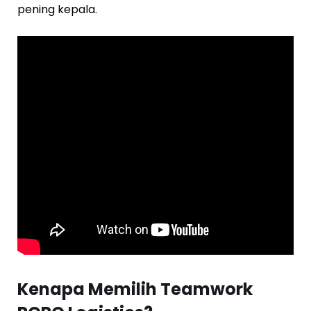
pening kepala.
Kenapa Memilih Teamwork