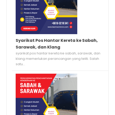
Syarikat Pos Hantar Kereta ke Sabah,
Sarawak, dan Klang
syarikat pos hantar kereta ke sabah, sarawak, dan
klang memerlukan perancangan yang teliti. Salah
satu...