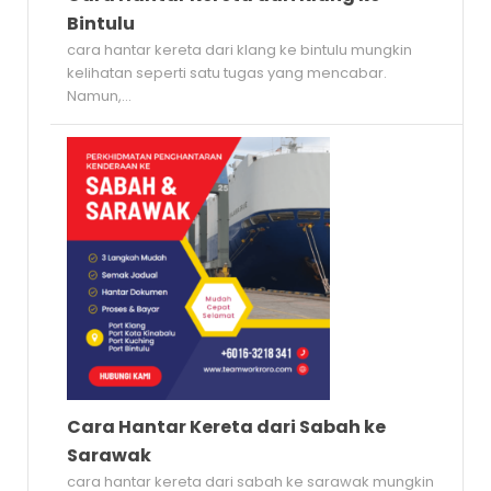
Bintulu
cara hantar kereta dari klang ke bintulu mungkin
kelihatan seperti satu tugas yang mencabar.
Namun,...
Cara Hantar Kereta dari Sabah ke
Sarawak
cara hantar kereta dari sabah ke sarawak mungkin