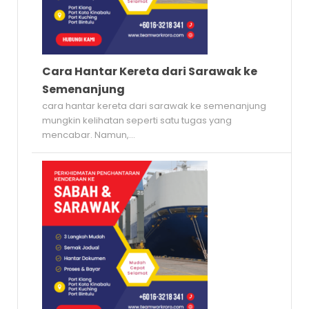
Cara Hantar Kereta dari Sarawak ke
Semenanjung
cara hantar kereta dari sarawak ke semenanjung
mungkin kelihatan seperti satu tugas yang
mencabar. Namun,...