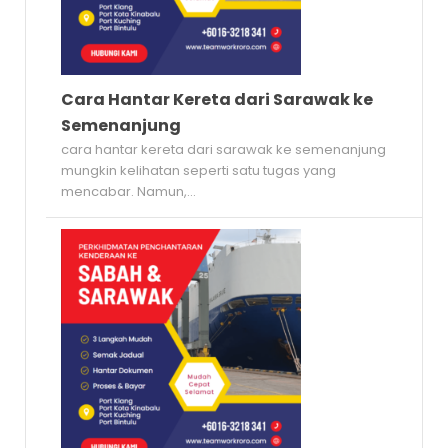
Cara Hantar Kereta dari Sarawak ke
Semenanjung
cara hantar kereta dari sarawak ke semenanjung
mungkin kelihatan seperti satu tugas yang
mencabar. Namun,...