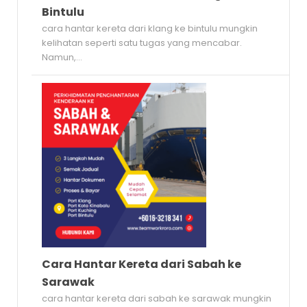
Bintulu
cara hantar kereta dari klang ke bintulu mungkin
kelihatan seperti satu tugas yang mencabar.
Namun,...
Cara Hantar Kereta dari Sabah ke
Sarawak
cara hantar kereta dari sabah ke sarawak mungkin