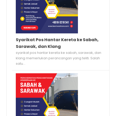
Syarikat Pos Hantar Kereta ke Sabah,
Sarawak, dan Klang
syarikat pos hantar kereta ke sabah, sarawak, dan
klang memerlukan perancangan yang teliti. Salah
satu...